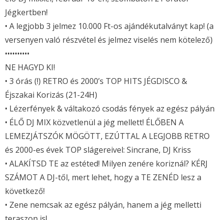
Jégkertben!
• A legjobb 3 jelmez 10.000 Ft-os ajándékutalványt kap! (a
versenyen való részvétel és jelmez viselés nem kötelező)
••••••••••
NE HAGYD KI!
• 3 órás (!) RETRO és 2000’s TOP HITS JÉGDISCO &
Éjszakai Korizás (21-24H)
• Lézerfények & váltakozó csodás fények az egész pályán
• ÉLŐ DJ MIX közvetlenül a jég mellett! ÉLŐBEN A
LEMEZJÁTSZÓK MÖGÖTT, EZÚTTAL A LEGJOBB RETRO
és 2000-es évek TOP slágereivel: Sincrane, DJ Kriss
• ALAKÍTSD TE az estéted! Milyen zenére koriznál? KÉRJ
SZÁMOT A DJ-től, mert lehet, hogy a TE ZENÉD lesz a
következő!
• Zene nemcsak az egész pályán, hanem a jég melletti
teraszon is!