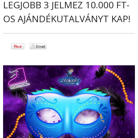
LEGJOBB 3 JELMEZ 10.000 FT-
Nyitvatartás
OS AJÁNDÉKUTALVÁNYT KAP!
Árak
Szülinapi zsúr
Céges rendezvény
Képek
- Videók
Élezés
Kapcsolat