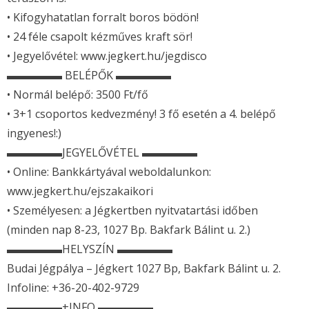
• Kifogyhatatlan forralt boros bödön!
• 24 féle csapolt kézműves kraft sör!
• Jegyelővétel: www.jegkert.hu/jegdisco
▬▬▬▬▬ BELÉPŐK ▬▬▬▬▬
• Normál belépő: 3500 Ft/fő
• 3+1 csoportos kedvezmény! 3 fő esetén a 4. belépő
ingyenes!:)
▬▬▬▬▬JEGYELŐVÉTEL ▬▬▬▬▬
• Online: Bankkártyával weboldalunkon:
www.jegkert.hu/ejszakaikori
• Személyesen: a Jégkertben nyitvatartási időben
(minden nap 8-23, 1027 Bp. Bakfark Bálint u. 2.)
▬▬▬▬▬HELYSZÍN ▬▬▬▬▬
Budai Jégpálya – Jégkert 1027 Bp, Bakfark Bálint u. 2.
Infoline: +36-20-402-9729
▬▬▬▬▬+INFO ▬▬▬▬▬