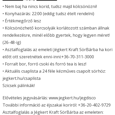
• Nem baj ha nincs korid, tudsz majd kölcsönözni!
• Konyhazárás: 22:00 (eddig tudsz ételt rendelni)
• Értékmegőrző lesz
• Kölcsönözhető korcsolyák korlátozott számban állnak
rendelkezésre, minél előbb gyertek, hogy legyen méret!
(26-48-ig)
• Asztalfoglalás az emeleti Jégkert Kraft SörBárba ha kori
előtt ott szeretnétek enni-inni:+36-70-311-3000
• Forralt bor, forró csoki és forró tea is lesz!
• Aktuális csaplista a 24 féle kézműves csapolt sörhöz:
jegkert.hu/csaplista
Szicsek pálinkák!
Elővételes jegyvásárlás: www.jegkert.hu/jegdisco
További információ az éjszakai koriról: +36-20-402-9729
Asztalfoglalás a Jégkert Kraft SörBárba az emeleten: