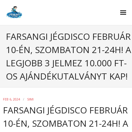
Tanfolyamok
FARSANGI JÉGDISCO FEBRUÁR
- Korcsolya oktatás
10-ÉN, SZOMBATON 21-24H! A
- Jégkorong oktatás – hoki suli
LEGJOBB 3 JELMEZ 10.000 FT-
Curling
OS AJÁNDÉKUTALVÁNYT KAP!
Rólunk
- Pályarendszabályok
FEB 6, 2024
SIMI
- Házirend
FARSANGI JÉGDISCO FEBRUÁR
- Jótanácsok
10-ÉN, SZOMBATON 21-24H! A
- Kedvezmények