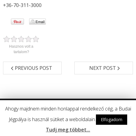
+36-70-311-3000
Hasznos volt a
tartalom?
PREVIOUS POST
NEXT POST
Ahogy majdnem minden honlappal rendelkező cég, a Budai
Developed by
Think Up Themes Ltd
. Powered by
Wordpress
.
Jégpálya is használ sütiket a weboldalain.
Elfogadom
Kövess minket itt is!
Tudj meg többet...