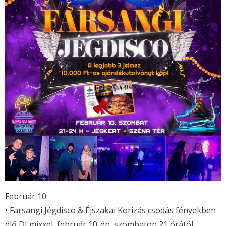
Február 10:
• Farsangi Jégdisco & Éjszakai Korizás csodás fényekben
élő DJ mixxel, február 10-én, szombaton 21 órától