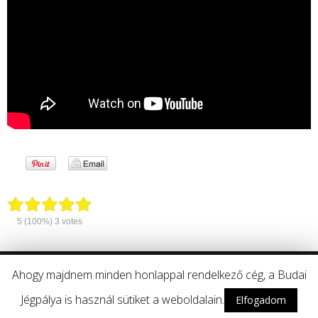
5
(100%)
3
votes
Developed by
Think Up Themes Ltd
. Powered by
Wordpress
.
Ahogy majdnem minden honlappal rendelkező cég, a Budai
Jégpálya is használ sütiket a weboldalain.
Elfogadom
Kövess minket itt is!