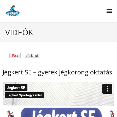
Tanfolyamok
VIDEÓK
- Korcsolya oktatás
- Jégkorong oktatás – hoki suli
Curling
Jégkert SE – gyerek jégkorong oktatás
Rólunk
- Pályarendszabályok
- Házirend
- Jótanácsok
- Kedvezmények