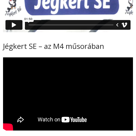
Nyitvatartás
Árak
Szülinapi zsúr
Jégkert SE – az M4 műsorában
Céges rendezvény
Képek
- Videók
Élezés
Kapcsolat