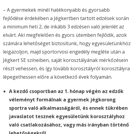
– A gyermekek minél hatékonyabb és gyorsabb
fejlődése érdekében a Jégkertben tartott edzések során
a minimum heti 2, de inkább 3 edzésen való jelenlét az
elvárt. Aki megfelelően és gyors ütemben fejlődik, azok
számára lehetőséget biztosítunk, hogy egyesületünkhöz
leigazoljon, majd sportorvosi engedély megléte után a
Jégkert SE színeiben, saját korosztályának mérkőzésein
részt vehessen, és így tovább korosztályról korosztályra
lépegethessen előre a következő évek folyamán.
A kezdő csoportban az 1. hónap végén az edzők
véleményt formálnak a gyermek jégkorong
sportra való alkalmasságáról, és ennek tükrében
javaslatot tesznek egyesületünk korosztályhoz
való csatlakozásához, vagy más irányban történő
lehetőségekről.