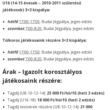
U16 (14-15 évesek – 2010-2011 születésű
játékosok) 3×3 kispálya:
hétfő
17:00-17:50
, Budai Jégpálya, jeges edzés
szombat
7:00-8:20
, Budai Jégpálya, jeges edzés
Túlkoros játékosaink részére 3×3 kispálya:
hétfő
17:00-17:50
, Budai Jégpálya, jeges edzés
szombat
7:00-8:20
, Budai Jégpálya, jeges edzés
Árak – Igazolt korosztályos
játékosaink részére:
Tagdíj (U8-10-12-14):
25 000 Ft/hó/fő (heti 3 edzés)
Tagdíj (U16-18):
18 000 Ft/hó/fő (heti 2 edzés)
Tagdíj testvérek részére (U8-10-12-14):
21 000