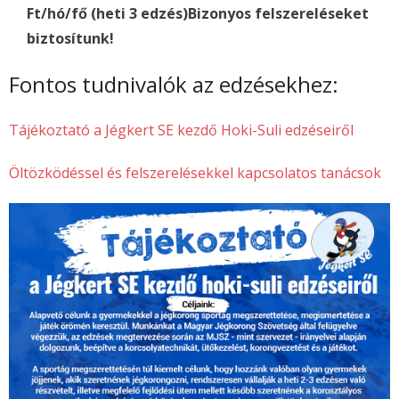
Ft/hó/fő (heti 3 edzés)
Bizonyos felszereléseket
biztosítunk!
Fontos tudnivalók az edzésekhez:
Tájékoztató a Jégkert SE kezdő Hoki-Suli edzéseiről
Öltözködéssel és felszerelésekkel kapcsolatos tanácsok