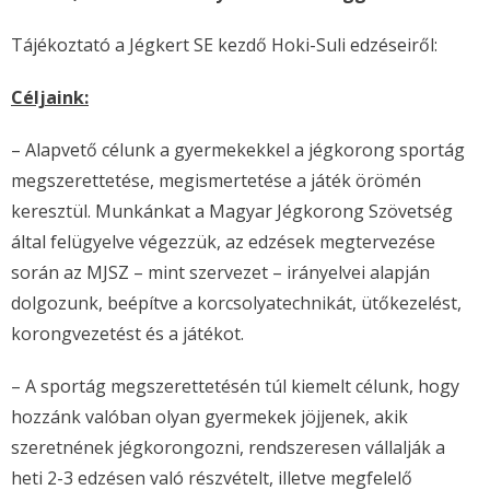
Tájékoztató a Jégkert SE kezdő Hoki-Suli edzéseiről:
Céljaink:
– Alapvető célunk a gyermekekkel a jégkorong sportág
megszerettetése, megismertetése a játék örömén
keresztül. Munkánkat a Magyar Jégkorong Szövetség
által felügyelve végezzük, az edzések megtervezése
során az MJSZ – mint szervezet – irányelvei alapján
dolgozunk, beépítve a korcsolyatechnikát, ütőkezelést,
korongvezetést és a játékot.
– A sportág megszerettetésén túl kiemelt célunk, hogy
hozzánk valóban olyan gyermekek jöjjenek, akik
szeretnének jégkorongozni, rendszeresen vállalják a
heti 2-3 edzésen való részvételt, illetve megfelelő