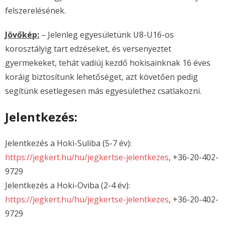
felszerelésének.
Jövőkép:
– Jelenleg egyesületünk U8-U16-os
korosztályig tart edzéseket, és versenyeztet
gyermekeket, tehát vadiúj kezdő hokisainknak 16 éves
koráig biztosítunk lehetőséget, azt követően pedig
segítünk esetlegesen más egyesülethez csatlakozni.
Jelentkezés:
Jelentkezés a Hoki-Suliba (5-7 év):
https://jegkert.hu/hu/jegkertse-jelentkezes
, +36-20-402-
9729
Jelentkezés a Hoki-Oviba (2-4 év):
https://jegkert.hu/hu/jegkertse-jelentkezes
, +36-20-402-
9729