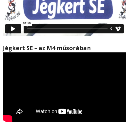
Jégkert SE – az M4 műsorában