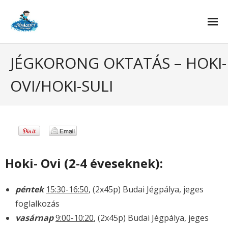
Tanfolyamok
JÉGKORONG OKTATÁS – HOKI-
- Korcsolya oktatás
OVI/HOKI-SULI
- Jégkorong oktatás – hoki suli
Curling
Rólunk
Hoki- Ovi (2-4 éveseknek):
- Pályarendszabályok
- Házirend
péntek
15:30-16:50
, (2x45p) Budai Jégpálya, jeges
foglalkozás
- Jótanácsok
vasárnap
9:00-10:20
, (2x45p) Budai Jégpálya, jeges
- Kedvezmények