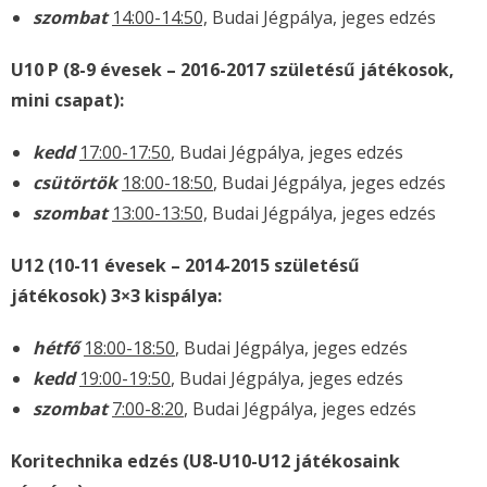
szombat
14:00-14:50,
Budai Jégpálya, jeges edzés
U10 P (8-9 évesek – 2016-2017 születésű játékosok,
mini csapat):
kedd
17:00-17:50
, Budai Jégpálya, jeges edzés
csütörtök
18:00-18:50
, Budai Jégpálya, jeges edzés
szombat
13:00-13:50,
Budai Jégpálya, jeges edzés
U12 (10-11 évesek – 2014-2015 születésű
játékosok) 3×3 kispálya:
hétfő
18:00-18:50
, Budai Jégpálya, jeges edzés
kedd
19:00-19:50
, Budai Jégpálya, jeges edzés
szombat
7:00-8:20
, Budai Jégpálya, jeges edzés
Koritechnika edzés (U8-U10-U12 játékosaink