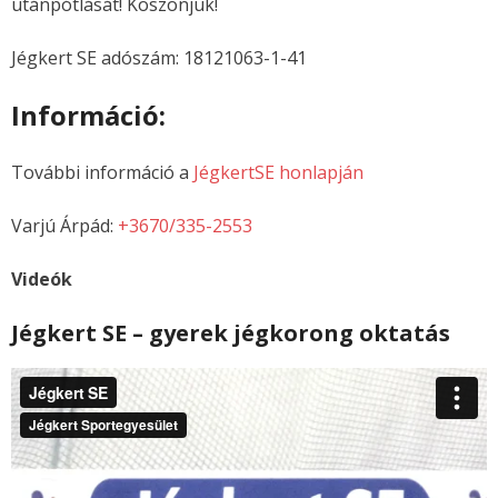
utánpótlását! Köszönjük!
Jégkert SE adószám: 18121063-1-41
Információ:
További információ a
JégkertSE honlapján
Varjú Árpád:
+3670/335-2553
Videók
Jégkert SE – gyerek jégkorong oktatás