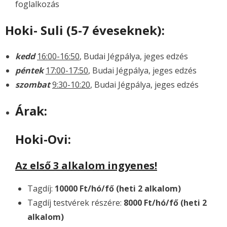
foglalkozás
Nyitvatartás
Hoki- Suli (5-7 éveseknek):
Árak
kedd
16:00-16:50
, Budai Jégpálya, jeges edzés
Szülinapi zsúr
péntek
17:00-17:50
, Budai Jégpálya, jeges edzés
Céges rendezvény
szombat
9:30-10:20
, Budai Jégpálya, jeges edzés
Képek
Árak:
- Videók
Hoki-Ovi:
Élezés
Az első 3 alkalom ingyenes!
Kapcsolat
Tagdíj:
10000 Ft/hó/fő (heti 2 alkalom)
Tagdíj testvérek részére:
8000 Ft/hó/fő (heti 2
alkalom)