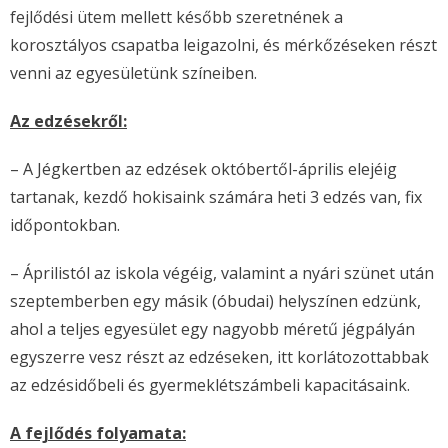
fejlődési ütem mellett később szeretnének a
korosztályos csapatba leigazolni, és mérkőzéseken részt
venni az egyesületünk színeiben.
Az edzésekről:
– A Jégkertben az edzések októbertől-április elejéig
tartanak, kezdő hokisaink számára heti 3 edzés van, fix
időpontokban.
– Áprilistól az iskola végéig, valamint a nyári szünet után
szeptemberben egy másik (óbudai) helyszínen edzünk,
ahol a teljes egyesület egy nagyobb méretű jégpályán
egyszerre vesz részt az edzéseken, itt korlátozottabbak
az edzésidőbeli és gyermeklétszámbeli kapacitásaink.
A fejlődés folyamata: